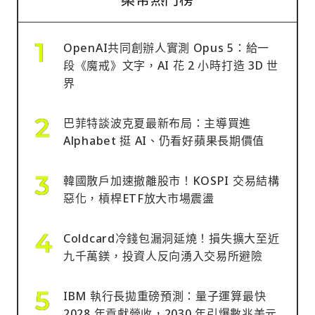
OpenAI共同創辦人實測 Opus 5：給一
段《魔戒》文字，AI 花 2 小時打造 3D 世
界
巴菲特談波克夏最新布局：主導買進
Alphabet 挺 AI、仍看好蘋果長期價值
韓國散戶加速撤離股市！KOSPI 交易結構
惡化，槓桿ETF放大市場震盪
Coldcard冷錢包漏洞延燒！損失擴大至近
九千萬鎂，投資人反向湧入交易所避險
IBM 執行長拋重磅預測：量子運算最快
2028 年貢獻營收，2030 年引爆數兆美元