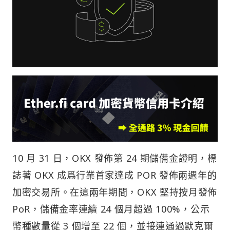
10 月 31 日，OKX 發佈第 24 期儲備金證明，標
誌著 OKX 成爲行業首家達成 POR 發佈兩週年的
加密交易所。在這兩年期間，OKX 堅持按月發佈
PoR，儲備金率連續 24 個月超過 100%，公示
幣種數量從 3 個增至 22 個，並接連通過默克爾