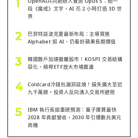
OpenAI共同創辦人實測 Opus 5：給一
段《魔戒》文字，AI 花 2 小時打造 3D 世
界
巴菲特談波克夏最新布局：主導買進
Alphabet 挺 AI、仍看好蘋果長期價值
韓國散戶加速撤離股市！KOSPI 交易結構
惡化，槓桿ETF放大市場震盪
Coldcard冷錢包漏洞延燒！損失擴大至近
九千萬鎂，投資人反向湧入交易所避險
IBM 執行長拋重磅預測：量子運算最快
2028 年貢獻營收，2030 年引爆數兆美元
商機