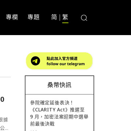
專欄
專題
简
繁
桑幣快訊
0
參院確定延後表決！
《CLARITY Act》推遲至
9 月，加密法案迎期中選舉
根據
前最後決戰
該公司