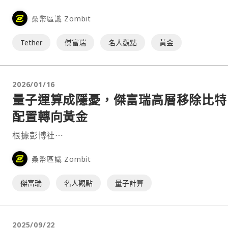
已躋身全球前 30 大黃金持有者之列，成為規模最大的非
桑幣區識 Zombit
買家之一，並超越多個主權國家。⋯
Tether
傑富瑞
名人觀點
黃金
2026/01/16
量子運算成隱憂，傑富瑞高層移除比特
配置轉向黃金
根據彭博社⋯
桑幣區識 Zombit
傑富瑞
名人觀點
量子計算
2025/09/22