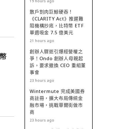
19 hours ago
主權
散戶割肉巨鯨硬吞！
《CLARITY Act》推遲難
阻機構抄底，比特幣 ETF
單週吸金 7.5 億美元
21 hours ago
創辦人驟逝引爆經營權之
幣
爭！Ondo 創辦人母親起
訴，要求撤換 CEO 重組董
事會
23 hours ago
Wintermute 完成美國券
商註冊，擴大布局傳統金
融市場，挑戰華爾街做市
商
23 hours ago