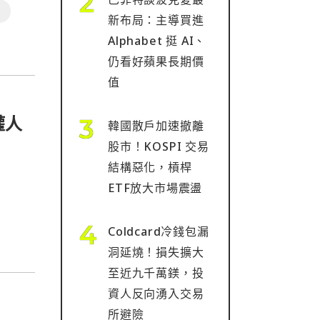
新布局：主導買進
Alphabet 挺 AI、
仍看好蘋果長期價
值
權人
韓國散戶加速撤離
股市！KOSPI 交易
結構惡化，槓桿
ETF放大市場震盪
Coldcard冷錢包漏
洞延燒！損失擴大
至近九千萬鎂，投
資人反向湧入交易
所避險