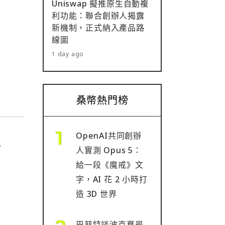
Uniswap 擬推原生自動複
利功能：聯合創辦人揭露
新機制，正式納入產品路
線圖
1 day ago
桑幣熱門榜
OpenAI共同創辦
下
人實測 Opus 5：
給一段《魔戒》文
字，AI 花 2 小時打
造 3D 世界
巴菲特談波克夏最