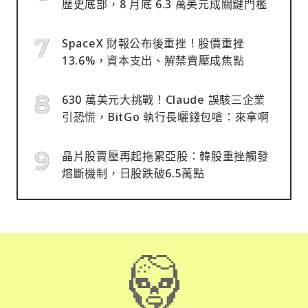
歷史底部，8 月底 6.3 萬美元成關鍵門檻
SpaceX 財報公布後重挫！股價重挫
13.6%，資本支出、解禁賣壓成焦點
630 萬美元大挑戰！Claude 誤駭三企業
引恐慌，BitGo 執行長曬錢包嗆：來拿啊
晶片股賣壓再起拖累亞股：韓股重挫觸發
熔斷機制，日股跌破6.5萬點