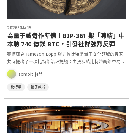
2026/04/15
為量子威脅作準備！BIP-361 擬「凍結」中
本聰 740 億鎂 BTC，引發社群強烈反彈
賽博龐克 Jameson Lopp 與五位比特幣量子安全領域的專家
共同提出了一項比特幣治理提議：主張凍結比特幣網絡中易受
量子攻擊的代幣——其中包括中本聰價值約 74⋯
zombit jeff
比特幣
量子威脅