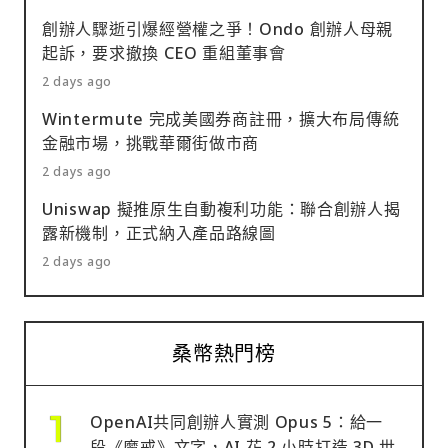
創辦人驟逝引爆經營權之爭！Ondo 創辦人母親
起訴，要求撤換 CEO 重組董事會
2 days ago
Wintermute 完成美國券商註冊，擴大布局傳統
金融市場，挑戰華爾街做市商
2 days ago
Uniswap 擬推原生自動複利功能：聯合創辦人揭
露新機制，正式納入產品路線圖
2 days ago
桑幣熱門榜
OpenAI共同創辦人實測 Opus 5：給一
段《魔戒》文字，AI 花 2 小時打造 3D 世