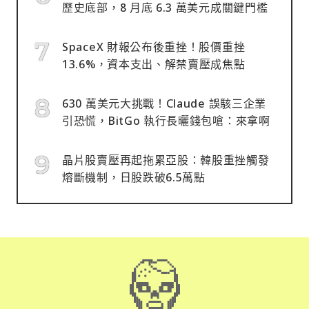
歷史底部，8 月底 6.3 萬美元成關鍵門檻
SpaceX 財報公布後重挫！股價重挫
13.6%，資本支出、解禁賣壓成焦點
630 萬美元大挑戰！Claude 誤駭三企業
引恐慌，BitGo 執行長曬錢包嗆：來拿啊
晶片股賣壓再起拖累亞股：韓股重挫觸發
熔斷機制，日股跌破6.5萬點