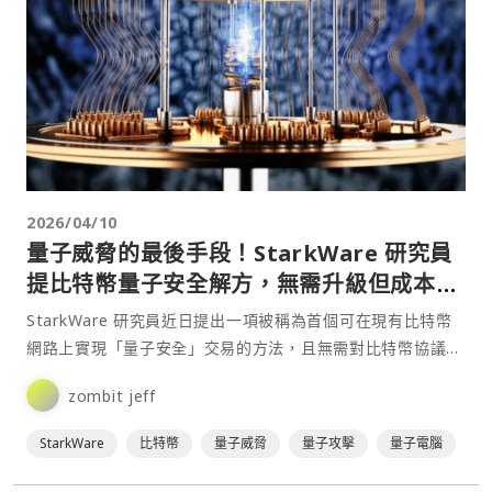
2026/04/10
量子威脅的最後手段！StarkWare 研究員
提比特幣量子安全解方，無需升級但成本激
增
StarkWare 研究員近日提出一項被稱為首個可在現有比特幣
網路上實現「量子安全」交易的方法，且無需對比特幣協議進
行任何修改。不過，該方案單筆交易成本最高可達 2⋯
zombit jeff
StarkWare
比特幣
量子威脅
量子攻擊
量子電腦