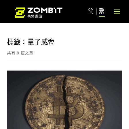
简
繁
標籤：量子威脅
共有 8 篇文章