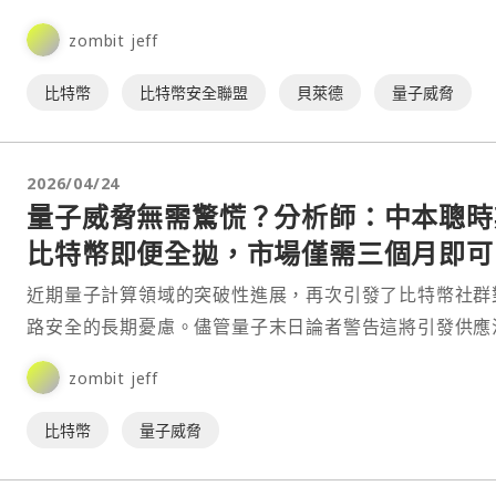
網路長期安全性。⋯
zombit jeff
比特幣
比特幣安全聯盟
貝萊德
量子威脅
2026/04/24
量子威脅無需驚慌？分析師：中本聰時
比特幣即便全拋，市場僅需三個月即可
化
近期量子計算領域的突破性進展，再次引發了比特幣社群
路安全的長期憂慮。儘管量子末日論者警告這將引發供應
並導致市場崩潰，但各項數據顯示，市場的承受能力可能
zombit jeff
想⋯
比特幣
量子威脅