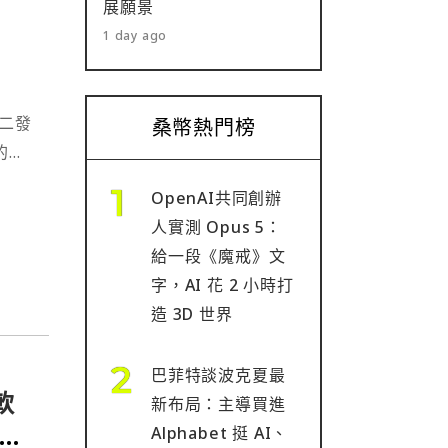
展願景
1 day ago
週二發
桑幣熱門榜
的潛
加密
OpenAI共同創辦
人實測 Opus 5：
給一段《魔戒》文
字，AI 花 2 小時打
造 3D 世界
巴菲特談波克夏最
軟
新布局：主導買進
永
Alphabet 挺 AI、