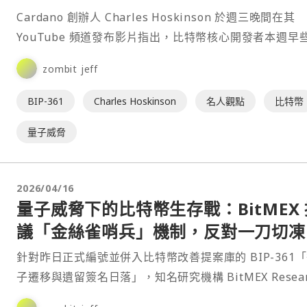
久凍結」
Cardano 創辦人 Charles Hoskinson 於週三晚間在其
YouTube 頻道發布影片指出，比特幣核心開發者本週早
候提議凍結 800 萬顆比特⋯
zombit jeff
BIP-361
Charles Hoskinson
名人觀點
比特幣
量子威脅
2026/04/16
量子威脅下的比特幣生存戰：BitMEX 
議「金絲雀哨兵」機制，反對一刀切凍
資產
針對昨日正式編號並併入比特幣改善提案庫的 BIP-361
子遷移與遺留簽名日落」，知名研究機構 BitMEX Resear
發布⋯