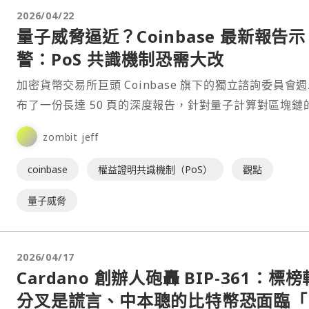
2026/04/22
量子威脅逼近？Coinbase 最新報告示
警：PoS 共識機制恐需大改
加密貨幣交易所巨頭 Coinbase 旗下的獨立諮詢委員會
布了一份長達 50 頁的深度報告，針對量子計算對區塊鏈
在威脅發出「謹慎但緊急」的預警。報告強調，雖然目前
zombit jeff
網路依然安全，但產業絕不能坐以待斃。⋯
coinbase
權益證明共識機制（PoS）
觀點
量子威脅
2026/04/17
Cardano 創辦人砲轟 BIP-361：標榜
分叉是謊言、中本聰的比特幣恐面臨「