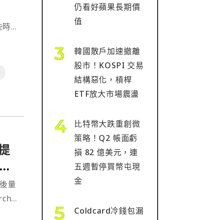
仍看好蘋果長期價
值
些時
韓國散戶加速撤離
股市！KOSPI 交易
結構惡化，槓桿
ETF放大市場震盪
比特幣大跌重創微
策略！Q2 帳面虧
提
損 82 億美元，連
結
五週暫停買幣屯現
金
「後量
ch
Coldcard冷錢包漏