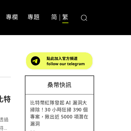
專欄
專題
简
繁
桑幣快訊
比特
比特幣紅隊發起 AI 漏洞大
掃除！30 小時狂掃 390 個
專案，揪出近 5000 項潛在
透過
漏洞
特幣