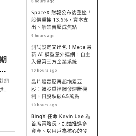
8 hours ago
SpaceX 財報公布後重挫！
股價重挫 13.6%，資本支
出、解禁賣壓成焦點
9 hours ago
測試設定又出包！Meta 最
新 AI 模型意外連網，自主
期
入侵第三方企業系統
消
10 hours ago
對網
晶片股賣壓再起拖累亞
股：韓股重挫觸發熔斷機
洪流
制，日股跌破6.5萬點
遠超
10 hours ago
BingX 任命 Kevin Lee 為
首席策略長，加速推進多
資產、以用戶為核心的發