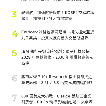
韓國散戶加速撤離股市！KOSPI 交易結構
惡化，槓桿ETF放大市場震盪
Coldcard冷錢包漏洞延燒！損失擴大至近
九千萬鎂，投資人反向湧入交易所避險
IBM 執行長拋重磅預測：量子運算最快
2028 年貢獻營收，2030 年引爆數兆美元
商機
熊市尾聲？10x Research 指比特幣接近
歷史底部，8 月底 6.3 萬美元成關鍵門檻
630 萬美元大挑戰！Claude 誤駭三企業
引恐慌，BitGo 執行長曬錢包嗆：來拿啊