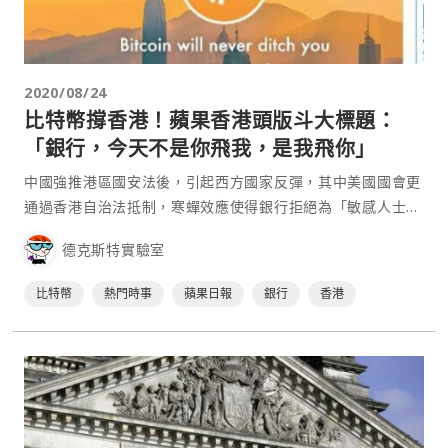
2020/08/24
比特幣撐香港！蘋果香港頭版斗大標題：
「銀行，今天不是你飛我，是我飛你」
中國強推港區國安法後，引起西方國家反彈，其中美國國會更
通過香港自治法抵制，寒蟬效應使得銀行拒絕為「敏感人士」
提供服務。就在這敏感時期，香港蘋果日報 A1 頭版出現「全
德克斯特實驗室
版比特幣廣告」，要大家使用比特幣。 今日（24），香港蘋
果日報 A1 頭版赫然出現⋯
比特幣
熱門時事
蘋果日報
銀行
香港