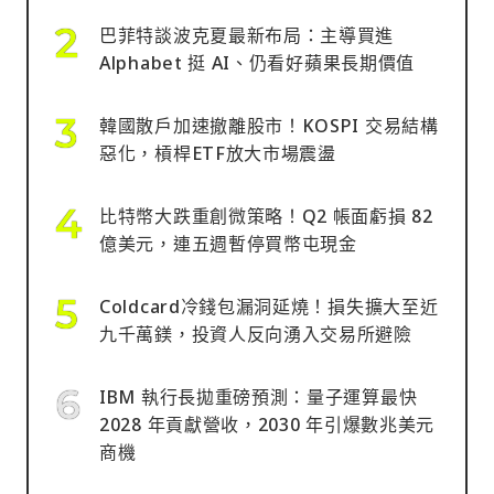
巴菲特談波克夏最新布局：主導買進
Alphabet 挺 AI、仍看好蘋果長期價值
韓國散戶加速撤離股市！KOSPI 交易結構
惡化，槓桿ETF放大市場震盪
比特幣大跌重創微策略！Q2 帳面虧損 82
億美元，連五週暫停買幣屯現金
Coldcard冷錢包漏洞延燒！損失擴大至近
九千萬鎂，投資人反向湧入交易所避險
IBM 執行長拋重磅預測：量子運算最快
2028 年貢獻營收，2030 年引爆數兆美元
商機