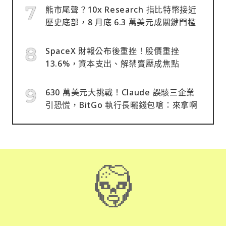
熊市尾聲？10x Research 指比特幣接近
歷史底部，8 月底 6.3 萬美元成關鍵門檻
SpaceX 財報公布後重挫！股價重挫
13.6%，資本支出、解禁賣壓成焦點
630 萬美元大挑戰！Claude 誤駭三企業
引恐慌，BitGo 執行長曬錢包嗆：來拿啊