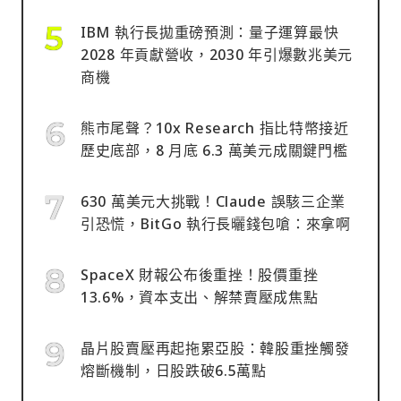
IBM 執行長拋重磅預測：量子運算最快
2028 年貢獻營收，2030 年引爆數兆美元
商機
熊市尾聲？10x Research 指比特幣接近
歷史底部，8 月底 6.3 萬美元成關鍵門檻
630 萬美元大挑戰！Claude 誤駭三企業
引恐慌，BitGo 執行長曬錢包嗆：來拿啊
SpaceX 財報公布後重挫！股價重挫
13.6%，資本支出、解禁賣壓成焦點
晶片股賣壓再起拖累亞股：韓股重挫觸發
熔斷機制，日股跌破6.5萬點