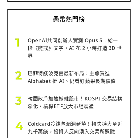
桑幣熱門榜
OpenAI共同創辦人實測 Opus 5：給一
段《魔戒》文字，AI 花 2 小時打造 3D 世
界
巴菲特談波克夏最新布局：主導買進
Alphabet 挺 AI、仍看好蘋果長期價值
韓國散戶加速撤離股市！KOSPI 交易結構
惡化，槓桿ETF放大市場震盪
Coldcard冷錢包漏洞延燒！損失擴大至近
九千萬鎂，投資人反向湧入交易所避險