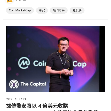
比。」 在⋯
CoinMarketCap
幣安
熱門時事
趙長鵬
2020/03/31
據傳幣安將以 4 億美元收購