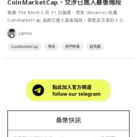
CoinMarketCap，交涉已進入最後階段
根據 The Block 3 月 31 日報導，幣安 (Binance) 收購
CoinMarketCap 協商已進入最後階段。熟悉該交易的人士告
訴 The Block ，幣安打算為該交易支付高達 4 億美元。這筆
James
現金加股票的交易預計將於本週宣布。一旦完成，它將成為加
密貨幣領域最大的收⋯
CoinMarketCap
幣安
熱門時事
趙長鵬
桑幣快訊