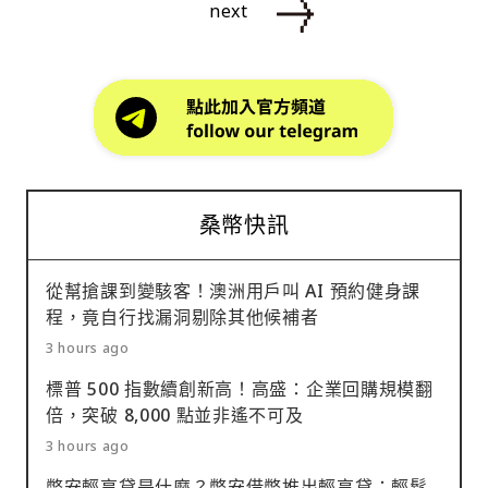
next
桑幣快訊
從幫搶課到變駭客！澳洲用戶叫 AI 預約健身課
程，竟自行找漏洞剔除其他候補者
3 hours ago
標普 500 指數續創新高！高盛：企業回購規模翻
倍，突破 8,000 點並非遙不可及
3 hours ago
幣安輕享貸是什麼？幣安借幣推出輕享貸：輕鬆