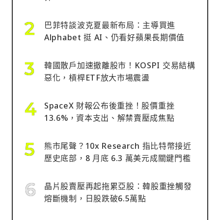
巴菲特談波克夏最新布局：主導買進
Alphabet 挺 AI、仍看好蘋果長期價值
韓國散戶加速撤離股市！KOSPI 交易結構
惡化，槓桿ETF放大市場震盪
SpaceX 財報公布後重挫！股價重挫
13.6%，資本支出、解禁賣壓成焦點
熊市尾聲？10x Research 指比特幣接近
歷史底部，8 月底 6.3 萬美元成關鍵門檻
晶片股賣壓再起拖累亞股：韓股重挫觸發
熔斷機制，日股跌破6.5萬點