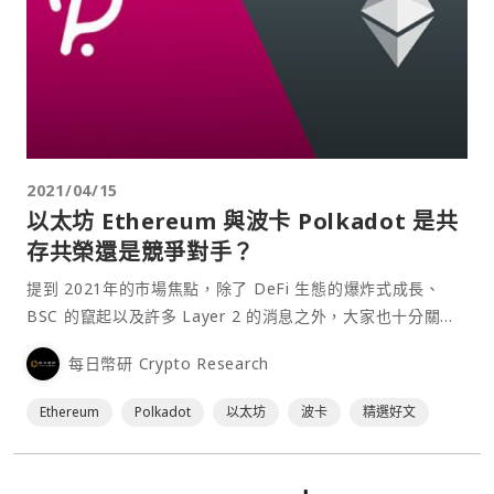
2021/04/15
以太坊 Ethereum 與波卡 Polkadot 是共
存共榮還是競爭對手？
提到 2021年的市場焦點，除了 DeFi 生態的爆炸式成長、
BSC 的竄起以及許多 Layer 2 的消息之外，大家也十分關注
跨鏈技術的發展，尤其是從去年就開始有人提及的 波卡
每日幣研 Crypto Research
Polkadot（DOT） 及其先行網 Kusama （KSM），幣價上
漲了非常多，進展卻不如其他板塊有感，隨著四月中即將開展
Ethereum
Polkadot
以太坊
波卡
精選好文
的平行鏈插槽⋯