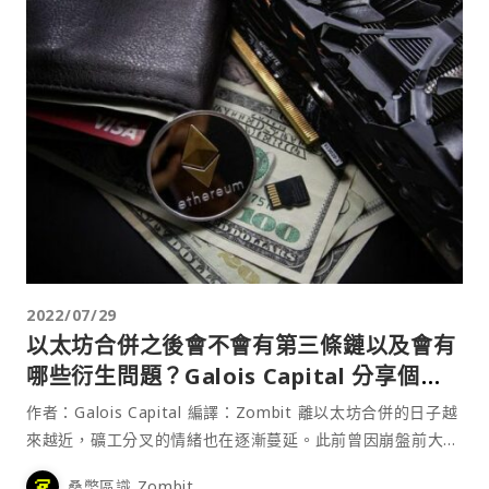
2022/07/29
以太坊合併之後會不會有第三條鏈以及會有
哪些衍生問題？Galois Capital 分享個人
解讀
作者：Galois Capital 編譯：Zombit 離以太坊合併的日子越
來越近，礦工分叉的情緒也在逐漸蔓延。此前曾因崩盤前大力
抨擊 Terra 一炮而紅的 Galois Capital 在推特上針對此事發
桑幣區識 Zombit