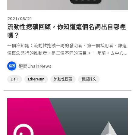
2021/06/21
流動性挖礦回顧，你知道這個名詞出自哪裡
嗎？
一個冷知識：流動性挖礦一詞的發明者、第一個採用者、讓這
個概念盛行的推動者，是三個不同的項目。 一年前，去中心
化金融（DeFi）開始逐漸受到加密貨幣社群廣泛關注，但是
鏈聞ChainNews
如果沒有「流動性挖礦」（Liquidity Min⋯
DeFi
Ethereum
流動性挖礦
精選好文