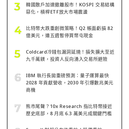
韓國散戶加速撤離股市！KOSPI 交易結構
惡化，槓桿ETF放大市場震盪
比特幣大跌重創微策略！Q2 帳面虧損 82
億美元，連五週暫停買幣屯現金
Coldcard冷錢包漏洞延燒！損失擴大至近
九千萬鎂，投資人反向湧入交易所避險
IBM 執行長拋重磅預測：量子運算最快
2028 年貢獻營收，2030 年引爆數兆美元
商機
熊市尾聲？10x Research 指比特幣接近
歷史底部，8 月底 6.3 萬美元成關鍵門檻