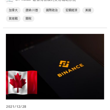
Fox Business⋯
加拿大
唐納·川普
國際政治
宏觀經濟
美國
貿易戰
關稅
2021/12/28