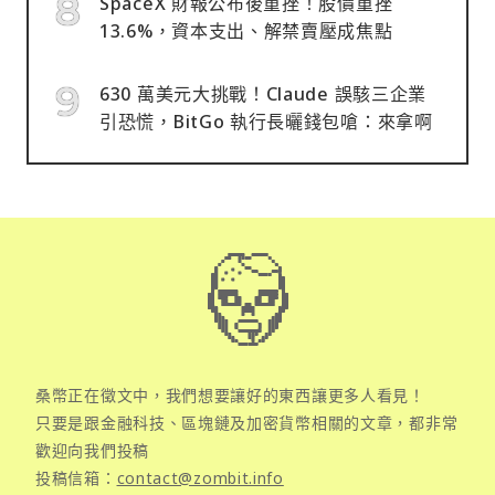
SpaceX 財報公布後重挫！股價重挫
13.6%，資本支出、解禁賣壓成焦點
630 萬美元大挑戰！Claude 誤駭三企業
引恐慌，BitGo 執行長曬錢包嗆：來拿啊
桑幣正在徵文中，我們想要讓好的東西讓更多人看見！
只要是跟金融科技、區塊鏈及加密貨幣相關的文章，都非常
歡迎向我們投稿
投稿信箱：
contact@zombit.info