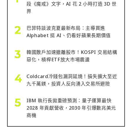
段《魔戒》文字，AI 花 2 小時打造 3D 世
界
巴菲特談波克夏最新布局：主導買進
Alphabet 挺 AI、仍看好蘋果長期價值
韓國散戶加速撤離股市！KOSPI 交易結構
惡化，槓桿ETF放大市場震盪
Coldcard冷錢包漏洞延燒！損失擴大至近
九千萬鎂，投資人反向湧入交易所避險
IBM 執行長拋重磅預測：量子運算最快
2028 年貢獻營收，2030 年引爆數兆美元
商機