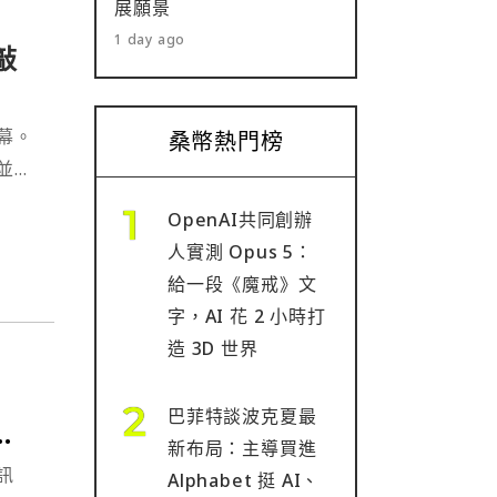
展願景
1 day ago
敲
幕。
桑幣熱門榜
並取
機
OpenAI共同創辦
人實測 Opus 5：
給一段《魔戒》文
字，AI 花 2 小時打
造 3D 世界
巴菲特談波克夏最
豁
新布局：主導買進
訊
Alphabet 挺 AI、