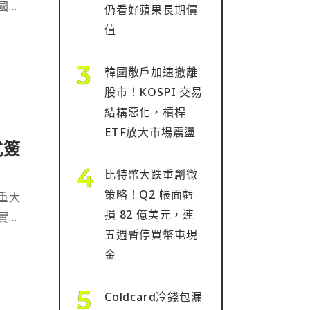
國計
仍看好蘋果長期價
忘錄
值
⋯
韓國散戶加速撤離
股市！KOSPI 交易
結構惡化，槓桿
ETF放大市場震盪
式簽
比特幣大跌重創微
策略！Q2 帳面虧
重大
損 82 億美元，連
實，
五週暫停買幣屯現
金
Coldcard冷錢包漏