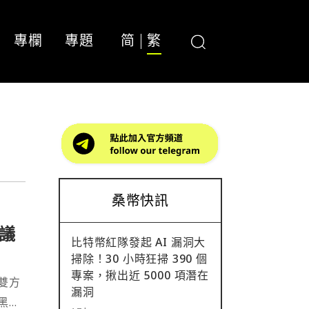
專欄
專題
简
繁
桑幣快訊
議
比特幣紅隊發起 AI 漏洞大
掃除！30 小時狂掃 390 個
專案，揪出近 5000 項潛在
雙方
漏洞
黑蘭