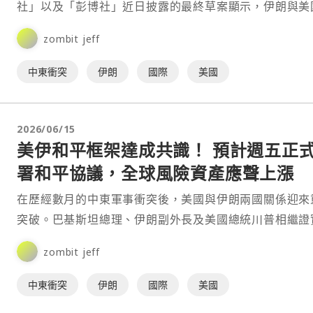
社」以及「彭博社」近日披露的最終草案顯示，伊朗與美
劃於 6 月 19 日在瑞士簽署一份包含 14 項條款的諒解備
zombit jeff
（MoU），旨在結束自今年 2 月以來爆發的區域衝突。
中東衝突
伊朗
國際
美國
2026/06/15
美伊和平框架達成共識！ 預計週五正
署和平協議，全球風險資產應聲上漲
在歷經數月的中東軍事衝突後，美國與伊朗兩國關係迎來
突破。巴基斯坦總理、伊朗副外長及美國總統川普相繼證
美伊雙方已正式敲定一份具備14點核心內容的諒解備忘錄
zombit jeff
（M⋯
中東衝突
伊朗
國際
美國