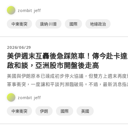
當局進行接觸或談判。⋯
zombit jeff
中東衝突
唐納·川普
國際
地緣政治
2026/06/29
美伊週末互轟後急踩煞車！傳今赴卡達
啟和談，亞洲股市開盤後走高
美國與伊朗原本已達成初步停火協議，但雙方上週末再度
軍事衝突，一度讓和平談判瀕臨破局。不過，最新消息指
美伊已同意暫停所有軍事攻擊，並預計於 6 月 30 日在⋯
zombit jeff
中東衝突
伊朗
國際
美國