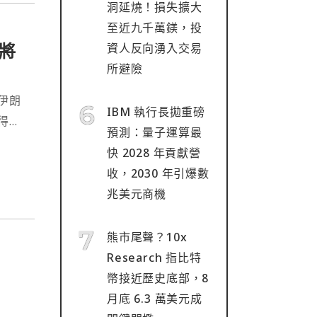
洞延燒！損失擴大
至近九千萬鎂，投
將
資人反向湧入交易
所避險
伊朗
IBM 執行長拋重磅
得重
預測：量子運算最
於近
快 2028 年貢獻營
收，2030 年引爆數
兆美元商機
熊市尾聲？10x
Research 指比特
幣接近歷史底部，8
月底 6.3 萬美元成