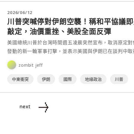
2026/06/12
川普突喊停對伊朗空襲！稱和平協議即
敲定，油價重挫、美股全面反彈
美國總統川普於台灣時間週五凌晨突然宣布，取消原定對
發動的新一輪軍事打擊，並表示美國與伊朗已在談判中取
大突破，雙方即將簽署一項協議，相關簽署時間與地點將
zombit jeff
期⋯
中東衝突
伊朗
國際
地緣政治
川普
next