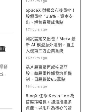
17 hours ago
SpaceX 財報公布後重挫！
股價重挫 13.6%，資本支
出、解禁賣壓成焦點
17 hours ago
測試設定又出包！Meta 最
新 AI 模型意外連網，自主
重
入侵第三方企業系統
18 hours ago
爆發
晶片股賣壓再起拖累亞
股：韓股重挫觸發熔斷機
出，
制，日股跌破6.5萬點
18 hours ago
BingX 任命 Kevin Lee 為
首席策略長，加速推進多
資產、以用戶為核心的發