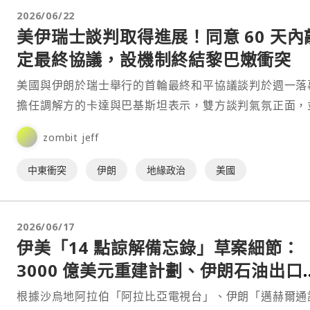
2026/06/22
美伊瑞士談判取得進展！同意 60 天內
定最終協議，設機制終結黎巴嫩衝突
美國與伊朗於瑞士舉行的首輪最終和平協議談判於週一落
擔任調解方的卡達與巴基斯坦表示，雙方談判氣氛正面，
得「令人鼓舞的進展」，同意成立高層委員會及多項工作
zombit jeff
制，⋯
中東衝突
伊朗
地緣政治
美國
2026/06/17
伊美「14 點諒解備忘錄」草案細節：
3000 億美元重建計劃、伊朗石油出口
免
根據沙烏地阿拉伯「阿拉比亞電視台」、伊朗「邁赫爾通